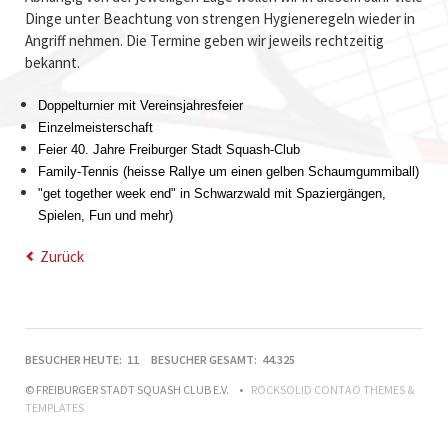
Dinge unter Beachtung von strengen Hygieneregeln wieder in
Angriff nehmen. Die Termine geben wir jeweils rechtzeitig
bekannt.
Doppelturnier mit Vereinsjahresfeier
Einzelmeisterschaft
Feier 40. Jahre Freiburger Stadt Squash-Club
Family-Tennis (heisse Rallye um einen gelben Schaumgummiball)
"get together week end" in Schwarzwald mit Spaziergängen,
Spielen, Fun und mehr)
Zurück
BESUCHER
BESUCHER HEUTE:
11
BESUCHER GESAMT:
44.325
PRO
© FREIBURGER STADT SQUASH CLUB E.V.
ROCKSOLID CONTAO THEMES &
TAG: Ø
TEMPLATES
16